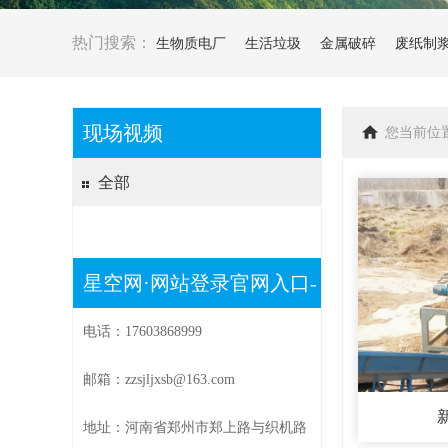
热门搜索：
生物质电厂
生活垃圾
金属破碎
废纸制
现场视频
您当前位
全部
星空网·网站登录官网入口-
星空（中国）
电话：17603868999
邮箱：zzsjljxsb@163.com
地址：河南省郑州市郑上路与织机路