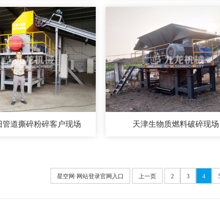
旧管道撕碎粉碎客户现场
天津生物质燃料破碎现场
星空网·网站登录官网入口
上一页
2
3
4