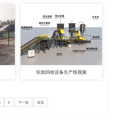
轮胎回收设备生产线视频
5
6
下一页
末页