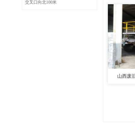
交叉口向北100米
山西废