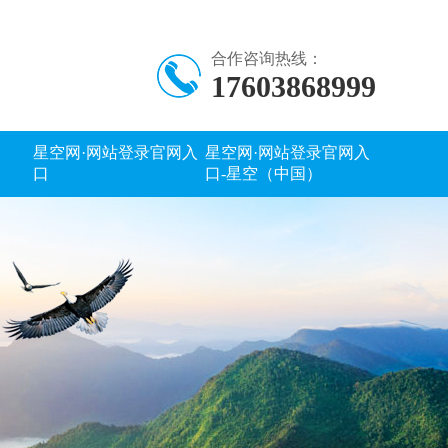
合作咨询热线：
17603868999
星空网·网站登录官网入
星空网·网站登录官网入
口
口-星空（中国）