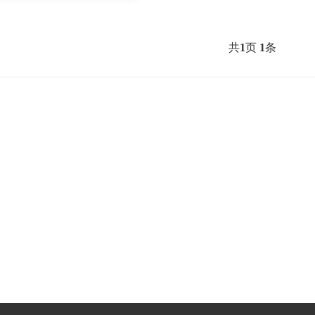
共
1
页
1
条