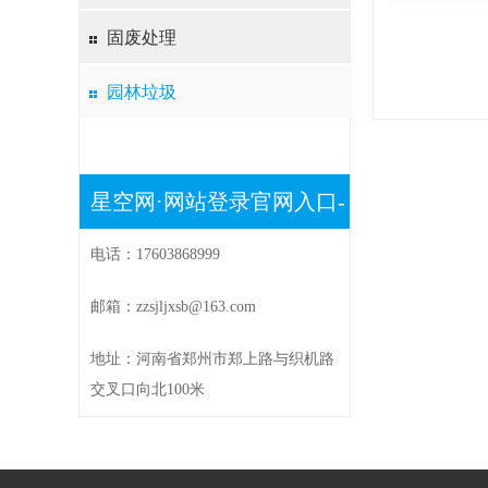
固废处理
园林垃圾
星空网·网站登录官网入口-
星空（中国）
电话：17603868999
邮箱：zzsjljxsb@163.com
地址：河南省郑州市郑上路与织机路
交叉口向北100米